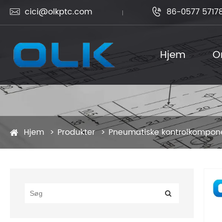
cici@olkptc.com
86-0577 5717


Hjem
O
Hjem
Produkter
Pneumatiske kontrolkompon