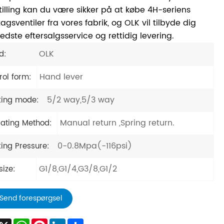
tilling kan du være sikker på at købe 4H-seriens
gsventiler fra vores fabrik, og OLK vil tilbyde dig
edste eftersalgsservice og rettidig levering.
OLK
d:
Hand lever
rol form:
5/2 way,5/3 way
ing mode:
Manual return ,Spring return.
ating Method:
0-0.8Mpa(-116psi)
ing Pressure:
G1/8,G1/4,G3/8,G1/2
size:
Send forespørgsel
acebook
X
WhatsApp
Pinterest
LinkedIn
Share