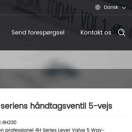
Dansk

Send forespørgsel
Kontakt os
seriens håndtagsventil 5-vejs
l:4H230
n professionel 4H Series Lever Valve 5 Way-