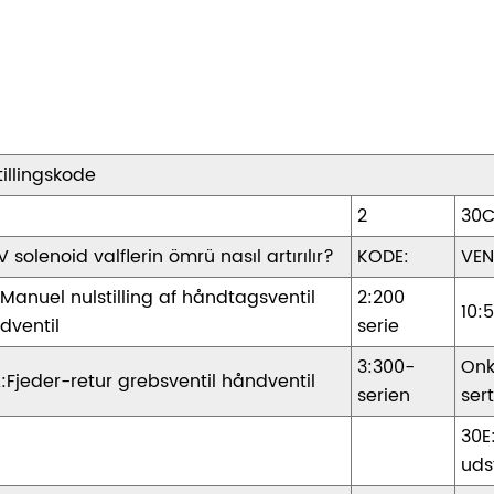
tillingskode
2
30
V solenoid valflerin ömrü nasıl artırılır?
KODE:
VEN
 Manuel nulstilling af håndtagsventil
2:200
10:5
dventil
serie
3:300-
Onk
:Fjeder-retur grebsventil håndventil
serien
sert
30E
uds