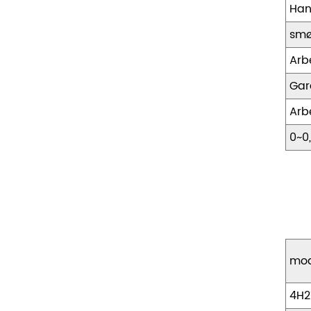
Han
smø
Arb
Gar
Arb
0~0
mod
4H2