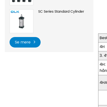
SC Series Standard Cylinder
Bes
Se mere
4H
3. 4
4H:
hån
4HA