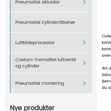
Pneumatisk aktuator

Pneumatisk cylindertilbehør
Oule
Luftkildeprocessor
kont

kont
over
Costom-fremstillet luftventil

og cylinder
4H-s
labo
Bemæ
Pneumatisk montering

du s
Nye produkter