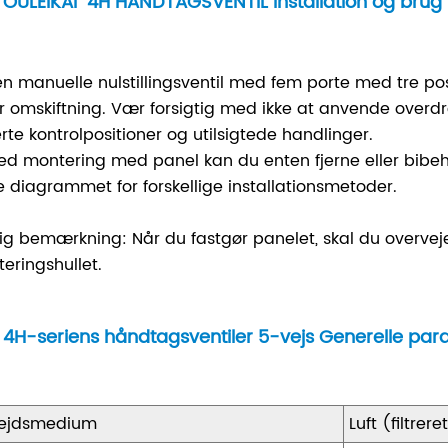
OULEIKAI 4H HÅNDTAGSVENTIL Installation og brug
en manuelle nulstillingsventil med fem porte med tre pos
er omskiftning. Vær forsigtig med ikke at anvende overdre
erte kontrolpositioner og utilsigtede handlinger.
ed montering med panel kan du enten fjerne eller bibeho
e diagrammet for forskellige installationsmetoder.
ig bemærkning: Når du fastgør panelet, skal du overveje 
eringshullet.
4H-seriens håndtagsventiler 5-vejs Generelle pa
ejdsmedium
Luft (filtre