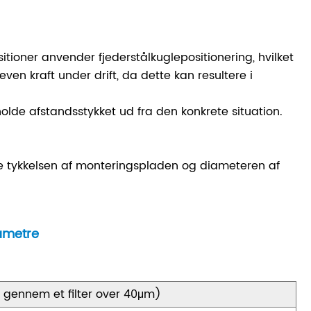
itioner anvender fjederstålkuglepositionering, hvilket
ven kraft under drift, da dette kan resultere i
lde afstandsstykket ud fra den konkrete situation.
tykkelsen af ​​monteringspladen og diameteren af ​​
rametre
ret gennem et filter over 40μm)