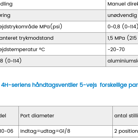
dling
Manuel direk
ring
unødvendig
ejdstrykområde MPa(psi)
0~0,8 (0~114
anteret trykmodstand
1,5 MPa (215
ejdstemperatur °C
-20-70
,8 (0~114)
aluminiumsl
4H-seriens håndtagsventiler 5-vejs forskellige p
el
Port diameter
antal stil
10-06
Indtag=udtag=G1/8
2 position