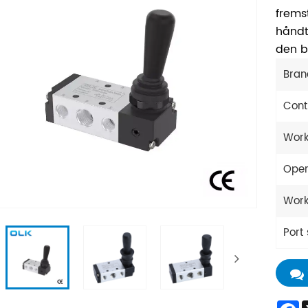
frems
håndta
den b
Bran
Cont
Work
Oper
Work
Port 
F