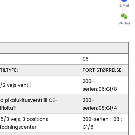
E-Mail
Wechat
C
08
TILTYPE:
PORT STØRRELSE:
200-
/2 vejs ventil
serien:06:G1/8
o pikalukitusventtiili CE-
200-
ifioitu?
serien:08:G1/4
:5/3 vejs, 3 positions
300-serien：08：
tødningscenter
G1/8