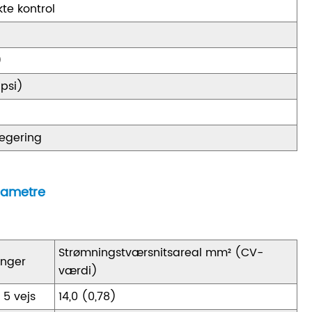
te kontrol
)
 psi)
egering
arametre
Strømningstværsnitsareal mm² (CV-
linger
værdi)
 5 vejs
14,0 (0,78)