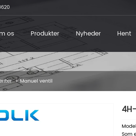
8620
m os
Produkter
Nyheder
Hent
enter
Manuel ventil
4H-
Mode
Som e