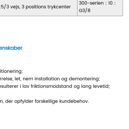
300-serien：10：
:5/3 vejs, 3 positions trykcenter
G3/8
genskaber
itionering;
else, let, nem installation og demontering;
esulterer i lav friktionsmodstand og lang levetid;
on, der opfylder forskellige kundebehov.