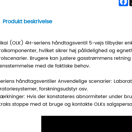
Produkt beskrivelse
ikai (OLK) 4H-seriens håndtagsventil 5-vejs tilbyder en
rolkomponenter, hvilket sikrer høj pålidelighed og egn
rolscenarier. Brugere kan justere gasstrømmens retning 
ensstemmelse med de faktiske behov.
eriens håndtagsventiler Anvendelige scenarier: Labora
ratoriesystemer, forskningsudstyr osv.
rkninger: Hvis der konstateres abnormiteter under brug,
traks stoppe med at bruge og kontakte OLKs salgsperson