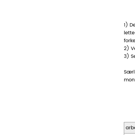
1) D
lett
fork
2) V
3) S
Særl
mont
arb