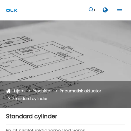


Hjem
Produkter
Pneumatisk aktuator
Standard cylinder
Standard cylinder
En af nøglefunktionerne ved vores