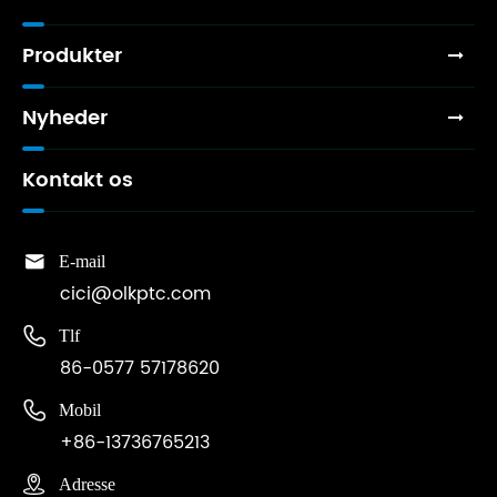
Produkter
Nyheder
Kontakt os

E-mail
cici@olkptc.com

Tlf
86-0577 57178620

Mobil
+86-13736765213

Adresse