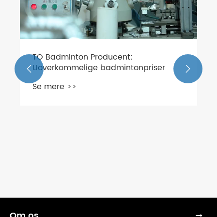
TO Badminton Producent:
Uoverkommelige badmintonpriser


Se mere >>
Om os