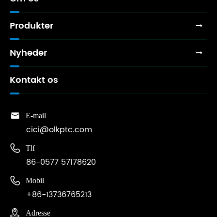
Produkter
Nyheder
Kontakt os

E-mail
cici@olkptc.com

Tlf
86-0577 57178620

Mobil
+86-13736765213

Adresse