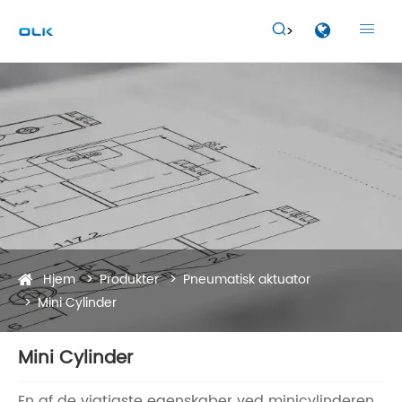


Hjem
Produkter
Pneumatisk aktuator
Mini Cylinder
Mini Cylinder
En af de vigtigste egenskaber ved minicylinderen