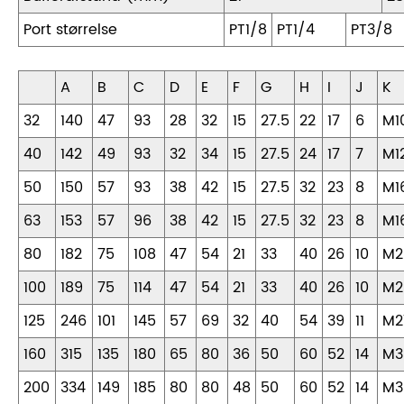
Port størrelse
PT1/8
PT1/4
PT3/8
A
B
C
D
E
F
G
H
I
J
K
32
140
47
93
28
32
15
27.5
22
17
6
M1
40
142
49
93
32
34
15
27.5
24
17
7
M1
50
150
57
93
38
42
15
27.5
32
23
8
M1
63
153
57
96
38
42
15
27.5
32
23
8
M1
80
182
75
108
47
54
21
33
40
26
10
M2
100
189
75
114
47
54
21
33
40
26
10
M2
125
246
101
145
57
69
32
40
54
39
11
M2
160
315
135
180
65
80
36
50
60
52
14
M3
200
334
149
185
80
80
48
50
60
52
14
M3