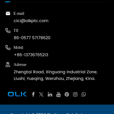

E-mail
cici@olkptc.com

Tlf
86-0577 57178620

Mobil
+86-13736765213

Adresse
Zhengtai Road, Xinguang Industrial Zone,
Liushi, Yueqing, Wenzhou, Zhejiang, Kina.