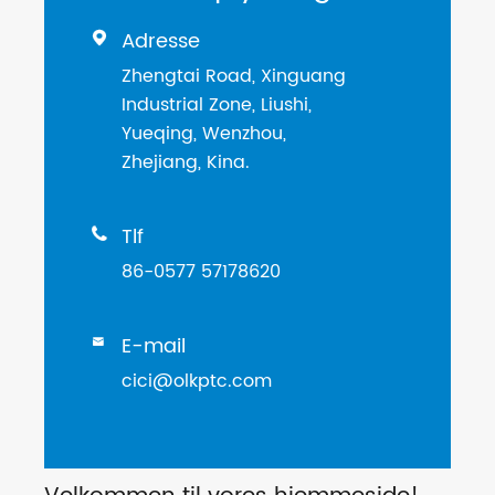
Adresse

Zhengtai Road, Xinguang
Industrial Zone, Liushi,
Yueqing, Wenzhou,
Zhejiang, Kina.
Tlf

86-0577 57178620
E-mail

cici@olkptc.com