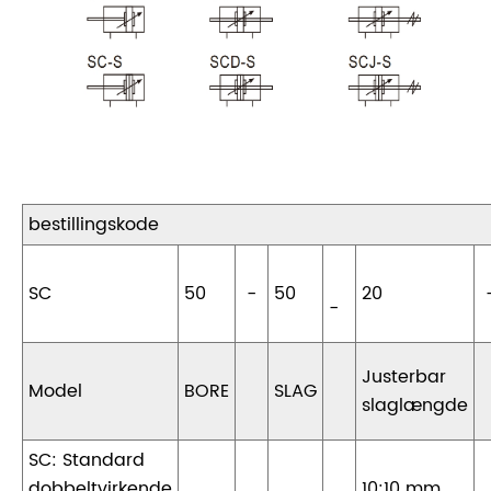
bestillingskode
SC
50
-
50
20
-
Justerbar
Model
BORE
SLAG
slaglængde
SC: Standard
dobbeltvirkende
10:10 mm