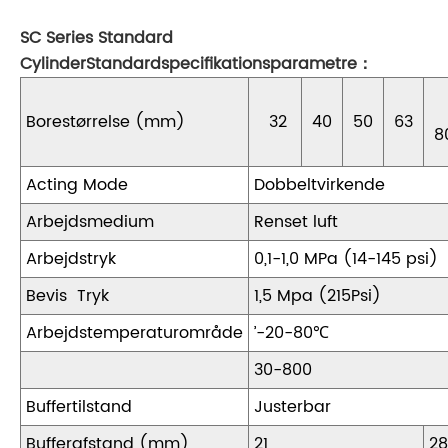
SC Series Standard
Cylinder
Standardspecifikationsparametre
：
Borestørrelse (mm)
32
40
50
63
8
Acting Mode
Dobbeltvirkende
Arbejdsmedium
Renset luft
Arbejdstryk
0,1-1,0 MPa (14-145 psi)
Bevis Tryk
1,5 Mpa (215Psi)
Arbejdstemperaturområde
’-20-80℃
30-800
Buffertilstand
Justerbar
Bufferafstand (mm)
21
28