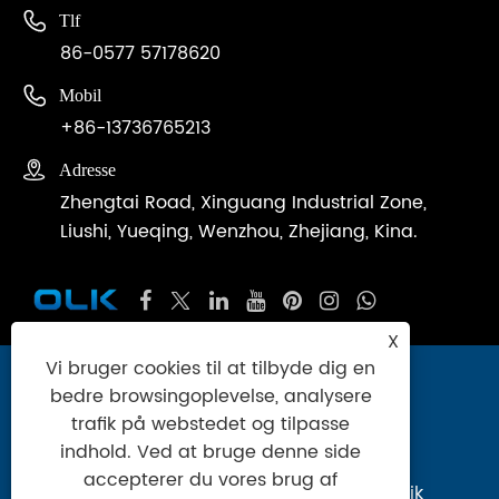

Tlf
86-0577 57178620

Mobil
+86-13736765213

Adresse
Zhengtai Road, Xinguang Industrial Zone,
Liushi, Yueqing, Wenzhou, Zhejiang, Kina.
X
Vi bruger cookies til at tilbyde dig en
Copyright © 2024 Zhejiang Ouleikai
bedre browsingoplevelse, analysere
Pneumatic Co., Ltd. Alle rettigheder
trafik på webstedet og tilpasse
forbeholdes.
indhold. Ved at bruge denne side
accepterer du vores brug af
Links
|
Sitemap
|
RSS
|
XML
|
Privatlivspolitik