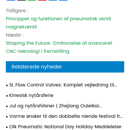
Tidligere :
Princippet og funktionen af ​​pneumatisk ventil
magnetventil
Næste :
Shaping the Future: Omfavnelse af avanceret
CNC-teknologi i fremstilling
Relaterede nyheder
SL Flow Control Valves: Komplet vejledning til
struktur, funktion og applikationer
Kinesisk nytårsferie
Jul og nytårshilsner | Zhejiang Ouleikai
pneumatiske ønsker dig Happy Holidays!
Varme ønsker til den dobbelte niende festival fra
Zhejiang Ouleikai Pneumatic Co., Ltd.!
Olk Pneumatic National Day Holiday Meddelelse