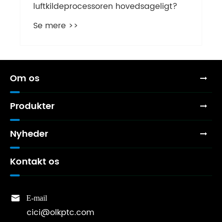
luftkildeprocessoren hovedsageligt?
Se mere >>
Om os
Produkter
Nyheder
Kontakt os

E-mail
cici@olkptc.com