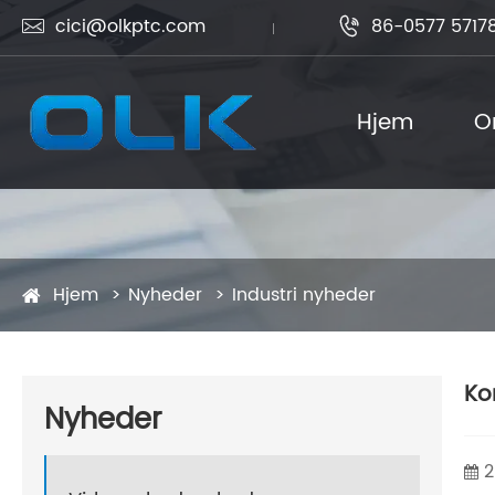
cici@olkptc.com
86-0577 5717


Hjem
O
Hjem
Nyheder
Industri nyheder
Ko
Nyheder
2