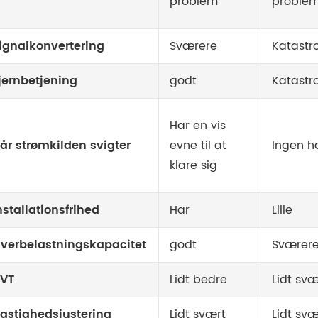
problem
proble
ignalkonvertering
Sværere
Katastr
jernbetjening
godt
Katastr
Har en vis
år strømkilden svigter
evne til at
Ingen h
klare sig
nstallationsfrihed
Har
Lille
verbelastningskapacitet
godt
Sværer
VT
Lidt bedre
Lidt svæ
astighedsjustering
Lidt svært
Lidt svæ