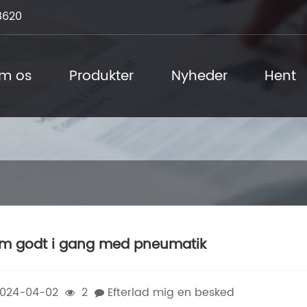
8620
m os
Produkter
Nyheder
Hent
m godt i gang med pneumatik
024-04-02
2
Efterlad mig en besked