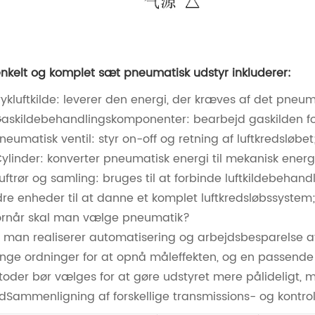
enkelt og komplet sæt pneumatisk udstyr inkluderer
:
Trykluftkilde: leverer den energi, der kræves af det pneu
Gaskildebehandlingskomponenter: bearbejd gaskilden for a
Pneumatisk ventil: styr on-off og retning af luftkredsløbet
Cylinder: konverter pneumatisk energi til mekanisk energi
Luftrør og samling: bruges til at forbinde luftkildebeha
re enheder til at danne et komplet luftkredsløbssystem;
rnår skal man vælge pneumatik?
 man realiserer automatisering og arbejdsbesparelse af 
ge ordninger for at opnå måleffekten, og en passende 
oder bør vælges for at gøre udstyret mere pålideligt, m
d
Sammenligning af forskellige transmissions- og kontr