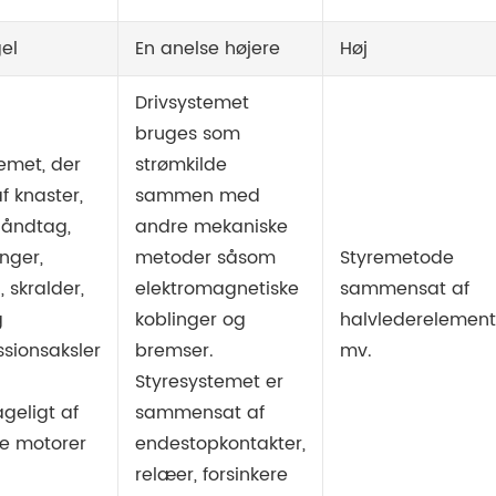
el
En anelse højere
Høj
Drivsystemet
bruges som
emet, der
strømkilde
f knaster,
sammen med
håndtag,
andre mekaniske
nger,
metoder såsom
Styremetode
, skralder,
elektromagnetiske
sammensat af
g
koblinger og
halvlederelement
ssionsaksler
bremser.
mv.
Styresystemet er
geligt af
sammensat af
ke motorer
endestopkontakter,
relæer, forsinkere