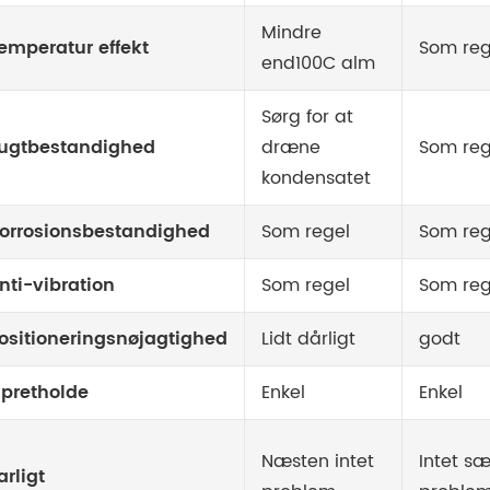
Mindre
emperatur effekt
Som reg
end
100C alm
Sørg for at
ugtbestandighed
dræne
Som reg
kondensatet
orrosionsbestandighed
Som regel
Som reg
nti-vibration
Som regel
Som reg
ositioneringsnøjagtighed
Lidt dårligt
godt
pretholde
Enkel
Enkel
Næsten intet
Intet sæ
arligt