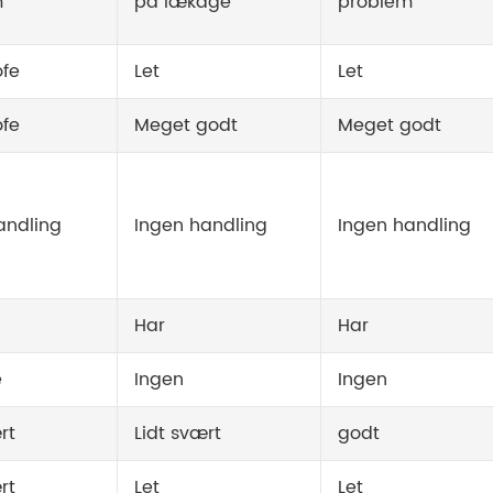
m
på lækage
problem
ofe
Let
Let
ofe
Meget godt
Meget godt
andling
Ingen handling
Ingen handling
Har
Har
e
Ingen
Ingen
rt
Lidt svært
godt
rt
Let
Let