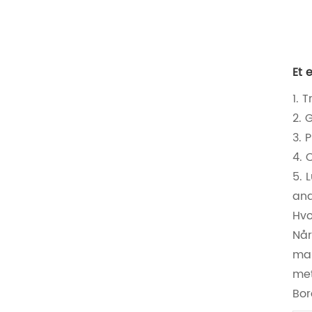
Et 
1. 
2. 
3. 
4. 
5. 
and
Hvo
Når
man
met
Bor