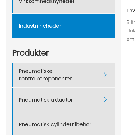
Virksomhedsnyheder
I h
Bil
Industri nyheder
dri
emb
Produkter
Pneumatiske

kontrolkomponenter
Pneumatisk aktuator

Pneumatisk cylindertilbehør