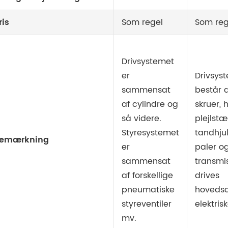
ris
Som regel
Som reg
Drivsystemet
er
Drivsyst
sammensat
består a
af cylindre og
skruer, 
så videre.
plejlstæ
Styresystemet
tandhjul
emærkning
er
paler o
sammensat
transmi
af forskellige
drives
pneumatiske
hovedsa
styreventiler
elektris
mv.