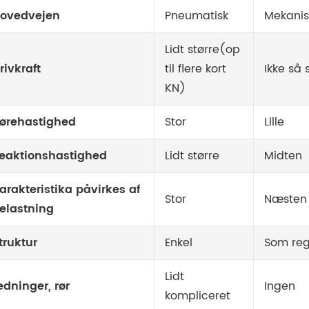
ovedvejen
Pneumatisk
Mekanis
Lidt større
(op
rivkraft
til flere kort
Ikke så 
KN)
ørehastighed
Stor
Lille
eaktionshastighed
Lidt større
Midten
arakteristika påvirkes af
Stor
Næsten
elastning
truktur
Enkel
Som reg
Lidt
edninger, rør
Ingen
kompliceret