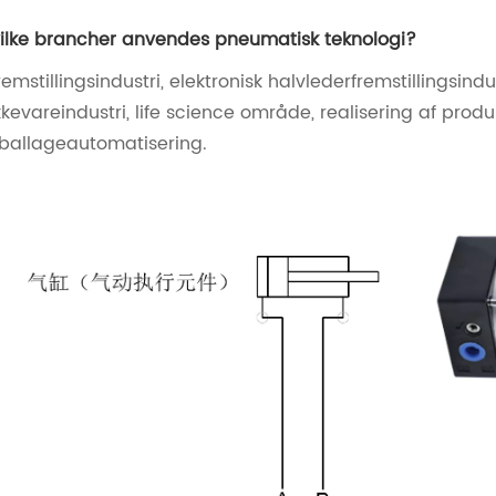
vilke brancher anvendes pneumatisk teknologi?
fremstillingsindustri, elektronisk halvlederfremstillingsin
kkevareindustri, life science område, realisering af prod
allageautomatisering.