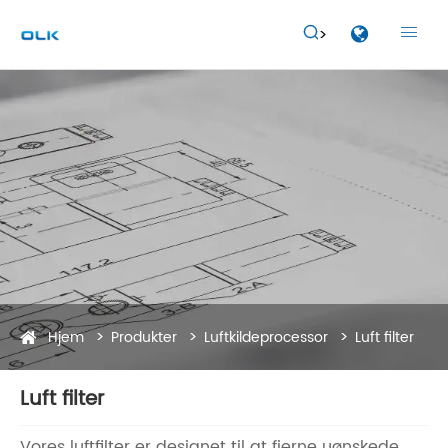


Hjem
Produkter
Luftkildeprocessor
Luft filter
Luft filter
Vores luftfilter er designet til at fjerne uønskede