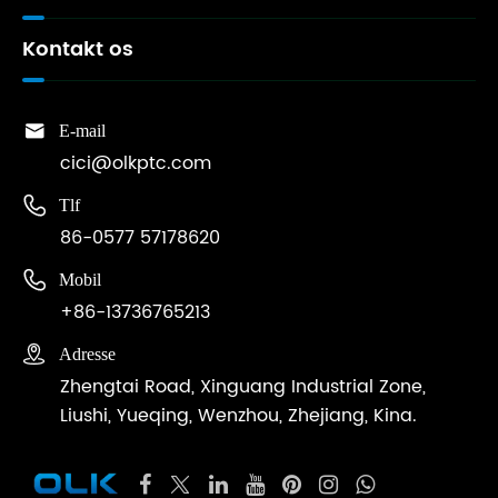
Kontakt os

E-mail
cici@olkptc.com

Tlf
86-0577 57178620

Mobil
+86-13736765213

Adresse
Zhengtai Road, Xinguang Industrial Zone,
Liushi, Yueqing, Wenzhou, Zhejiang, Kina.