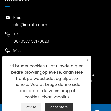

E-mail
cici@olkptc.com

Tlf
86-0577 57178620

Mobil
+86-13736765213
X
Vi bruger cookies til at tilbyde dig en

Adresse
bedre browsingoplevelse, analysere
Zhengtai Road, Xinguang Industrial Zone,
trafik på webstedet og tilpasse
Liushi, Yueqing, Wenzhou, Zhejiang, Kina.
indhold. Ved at bruge denne side
accepterer du vores brug af
cookies.
Privatlivspolitik
Afvise
Acceptere