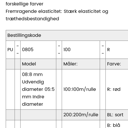
forskellige farver
Fremragende elasticitet: Stærk elasticitet og
træthedsbestandighed
Bestillingskode
-
-
-
PU
0805
100
R
-
-
-
Model
Måler:
Farve:
08:8 mm
Udvendig
diameter 05:5
100:100m/rulle
R: rød
mm Indre
diameter
200:200m/rulle
BL: sort
B: blå