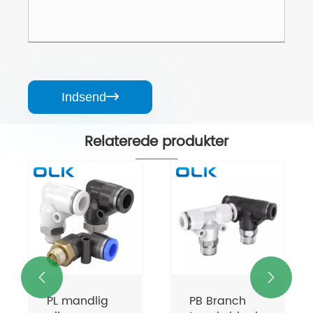
Indsend

Relaterede produkter


PL mandlig
PB Branch