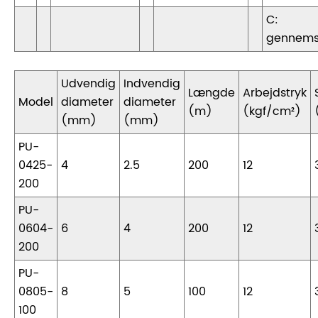
C:
gennems
Udvendig
Indvendig
Længde
Arbejdstryk
Model
diameter
diameter
(m)
(kgf/cm²)
(mm)
(mm)
PU-
0425-
4
2.5
200
12
200
PU-
0604-
6
4
200
12
200
PU-
0805-
8
5
100
12
100