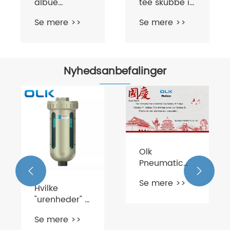
albue
tee skubbe i
skubber ind i
rørmontering
Se mere >>
Se mere >>
rørmontering
Nyhedsanbefalinger
Olk
Pneumatic


National Day
Se mere >>
Holiday
Hvilke
Meddelelse
"urenheder" i
trykluft løser
Se mere >>
luftkildeprocessoren