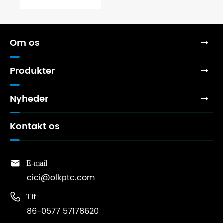
hovedsageligt?
Om os
Produkter
Nyheder
Kontakt os

E-mail
cici@olkptc.com

Tlf
86-0577 57178620