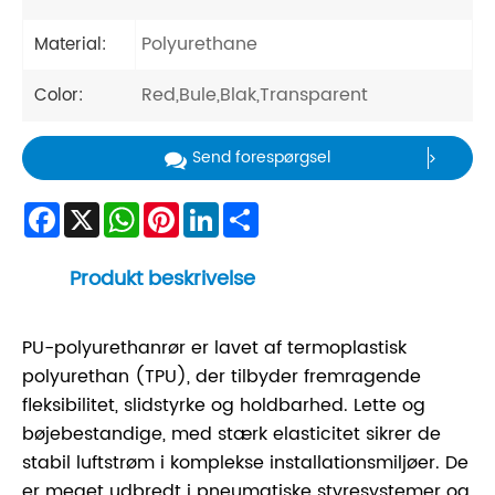
Polyurethane
Material:
Red,Bule,Blak,Transparent
Color:
Send forespørgsel
Facebook
X
WhatsApp
Pinterest
LinkedIn
Share
Produkt beskrivelse
PU-polyurethanrør er lavet af termoplastisk
polyurethan (TPU), der tilbyder fremragende
fleksibilitet, slidstyrke og holdbarhed. Lette og
bøjebestandige, med stærk elasticitet sikrer de
stabil luftstrøm i komplekse installationsmiljøer. De
er meget udbredt i pneumatiske styresystemer og