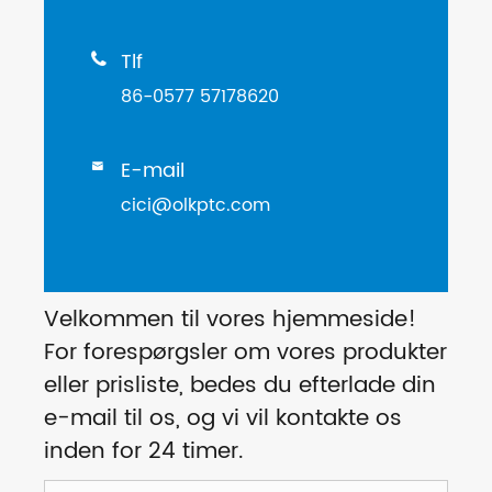
Tlf

86-0577 57178620
E-mail

cici@olkptc.com
Velkommen til vores hjemmeside!
For forespørgsler om vores produkter
eller prisliste, bedes du efterlade din
e-mail til os, og vi vil kontakte os
inden for 24 timer.