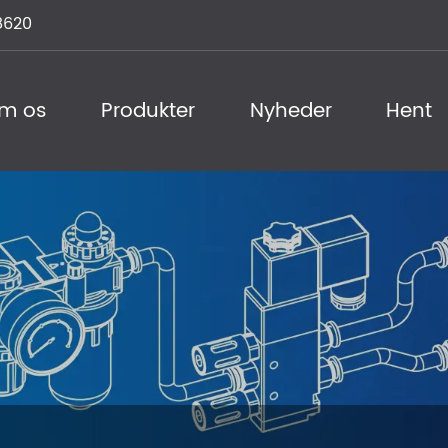
8620
m os
Produkter
Nyheder
Hent