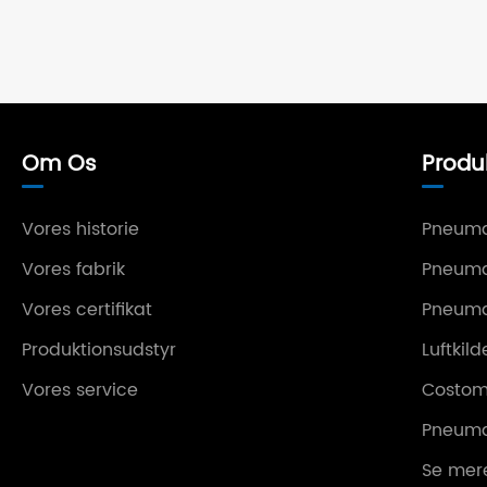
Om Os
Produ
Vores historie
Pneuma
Vores fabrik
Pneuma
Vores certifikat
Pneumat
Produktionsudstyr
Luftkil
Vores service
Costom-
Pneuma
Se mer