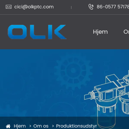
cici@olkptc.com
86-0577 5717


Hjem
O
Hjem
Om os
Produktionsudstyr