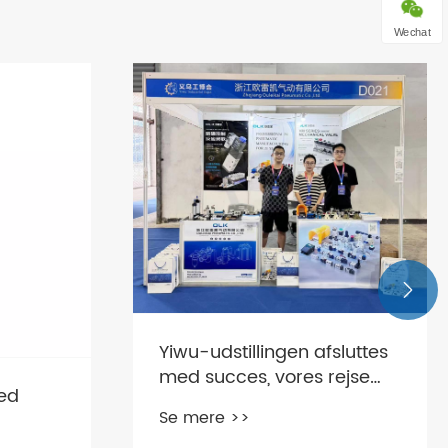
Wechat

Yiwu-udstillingen afsluttes
med succes, vores rejse
ved
var fuld af belønninger!
Se mere >>
?