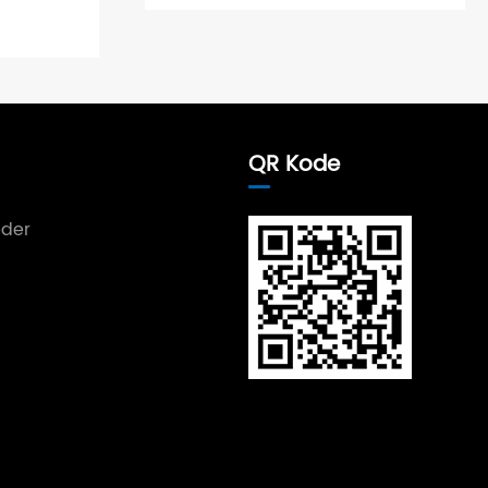
QR Kode
der