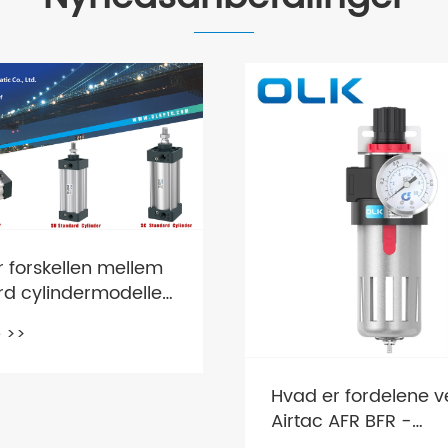
 forskellen mellem
rd cylindermodeller
og SC egnet til
 >>
iel automatisering?
Hvad er fordelene 
Airtac AFR BFR -
trykreguleringsfilter