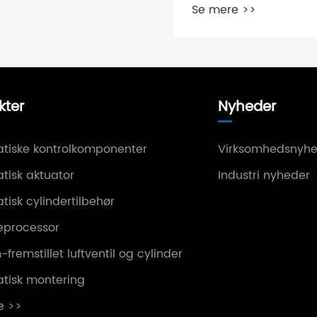
Se mere >>
kter
Nyheder
tiske kontrolkomponenter
Virksomhedsnyhe
tisk aktuator
Industri nyheder
isk cylindertilbehør
deprocessor
fremstillet luftventil og cylinder
tisk montering
e >>