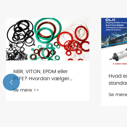
NBR, VITON, EPDM eller
Hvad er
PTFE? Hvordan vælger
standa

man det rigtige
SI, SU 
Se mere >>
tætningsmateriale til din
Se mere
industr
magnetventil?