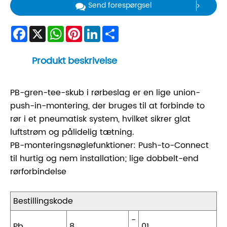
Send forespørgsel
Facebook
X
WhatsApp
Pinterest
LinkedIn
Share
Produkt beskrivelse
PB-gren-tee-skub i rørbeslag er en lige union-
push-in-montering, der bruges til at forbinde to
rør i et pneumatisk system, hvilket sikrer glat
luftstrøm og pålidelig tætning.
PB-monteringsnøglefunktioner: Push-to-Connect
til hurtig og nem installation; lige dobbelt-end
rørforbindelse
Bestillingskode
-
Pb
8
01