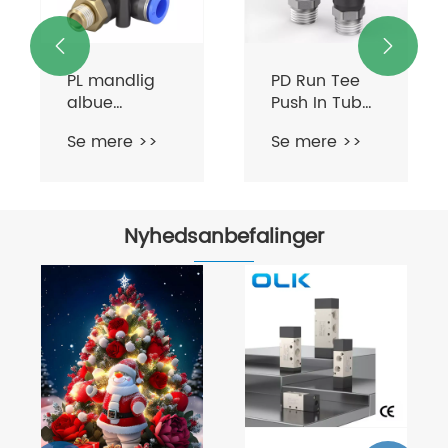


PL mandlig
PD Run Tee
albue
Push In Tube
skubber ind i
Fitting
Se mere >>
Se mere >>
rørmontering
Nyhedsanbefalinger
ne