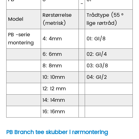
-
Rørstørrelse
Trådtype (55 °
Model
(metrisk)
lige rørtråd)
PB -serie
4: 4mm
01: G1/8
montering
6: 6mm
02: G1/4
8: 8mm
03: G3/8
10: 10mm
04: G1/2
12: 12 mm
14: 14mm
16: 16mm
PB Branch tee skubber i rørmontering