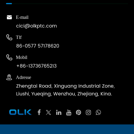

E-mail
cici@olkptc.com

Tlf
86-0577 57178620

Mobil
+86-13736765213

Adresse
Zhengtai Road, Xinguang Industrial Zone,
Liushi, Yueqing, Wenzhou, Zhejiang, Kina.