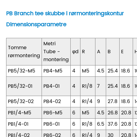
PB Branch tee skubbe i rørmonteringskontur
Dimensionsparametre
Metri
Tomme
Tube -
φd
R
A
B
E
rørmontering
montering
PB5/32-M5
PB4-M5
4
M5
4.5
25.4
18.6
1
PB5/32-01
PB4-01
4
R1/8
7
25.4
18.6
1
PB5/32-02
PB4-02
4
R1/4
9
27.8
18.6
1
PB1/4-M5
PB6-M5
6
M5
4.5
26.8
20.8
1
PB1/4-01
PB6-01
6
R1/8
6.5
37.6
20.8
1
PB1/4-02
PB6-02
6
R1/4
9
30
20.8
1