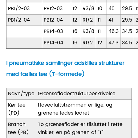
PB1/2-03
PB12-03
12
R3/8
10
40
29.5
1
PB1/2-04
PB12-04
12
R1/2
11
41
29.5
2
PB14-03
16
R3/8
11
46.3
34.5
PB14-04
16
R1/2
12
47.3
34.5
I pneumatiske samlinger adskilles strukturer
med fælles tee (T-formede)
Navn/type
Grænsefladestrukturbeskrivelse
Kør tee
Hovedluftstrømmen er lige, og
(PD)
grenene ledes lodret
Branch
To grænseflader er tilsluttet i rette
tee (PB)
vinkler, en på grenen af ​​"T"