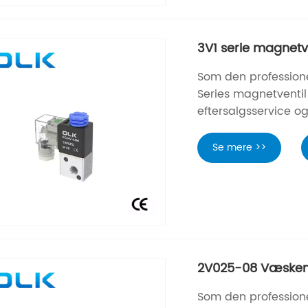
3V1 serie magnetve
Som den professione
Series magnetventil 
eftersalgsservice og 
Se mere >>
2V025-08 Væskem
Som den professione