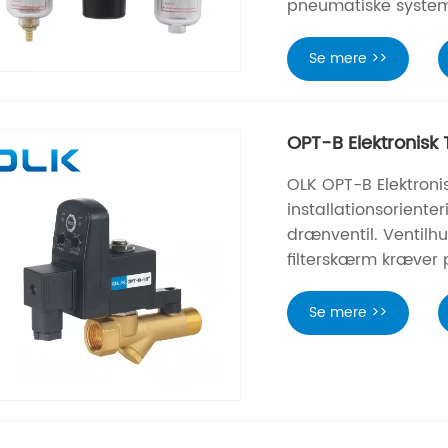
pneumatiske system
Se mere >>
OPT-B Elektronisk 
OLK OPT-B Elektroni
installationsoriente
drænventil. Ventilhu
filterskærm kræver p
Se mere >>