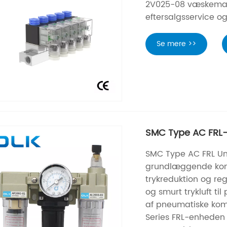
2V025-08 væskemagn
eftersalgsservice og 
Se mere >>
SMC Type AC FRL
SMC Type AC FRL Uni
grundlæggende kompon
trykreduktion og re
og smurt trykluft t
af ​​pneumatiske ko
Series FRL-enheden