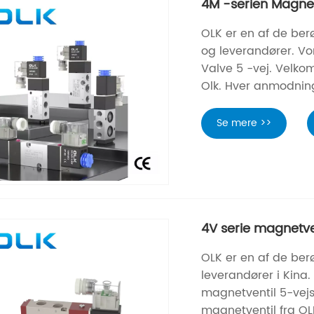
4M -serien Magnet
OLK er en af ​​de b
og leverandører. Vor
Valve 5 -vej. Velko
Olk. Hver anmodning
Se mere >>
4V serie magnetve
OLK er en af ​​de 
leverandører i Kina. 
magnetventil 5-vejs
magnetventil fra OL