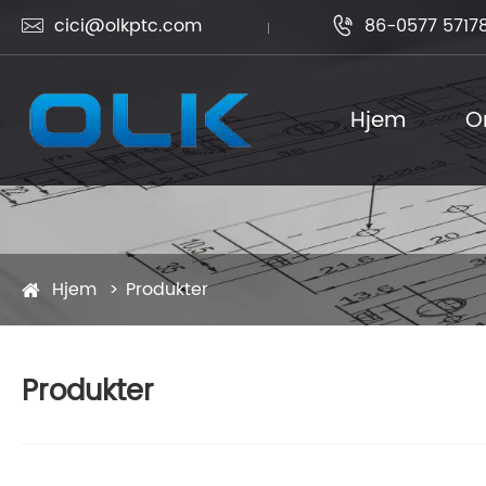
cici@olkptc.com
86-0577 5717


Hjem
O
Hjem
Produkter
Produkter