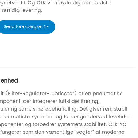
etventil. Og OLK vil tilbyde dig den bedste
rettidig levering.
Send forespørgsel >>
-enhed
t (Filter-Regulator-Lubricator) er en pneumatisk
ent, der integrerer luftkildefiltrering,
gulering samt smørebehandling. Det giver ren, stabil
il pneumatiske systemer og forlænger derved levetiden
mponenter og forbedrer systemets stabilitet. OLK AC
 fungerer som den væsentlige "vogter" af moderne