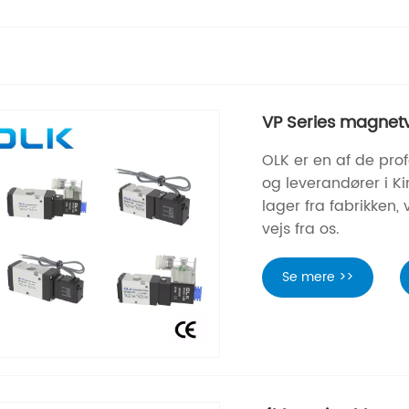
VP Series magnetv
OLK er en af ​​de pr
og leverandører i K
lager fra fabrikken
vejs fra os.
Se mere >>