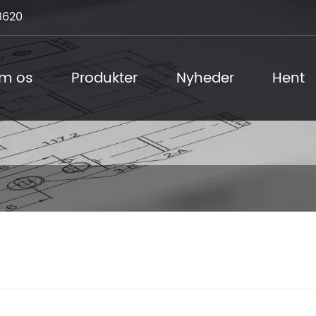
8620
m os
Produkter
Nyheder
Hent