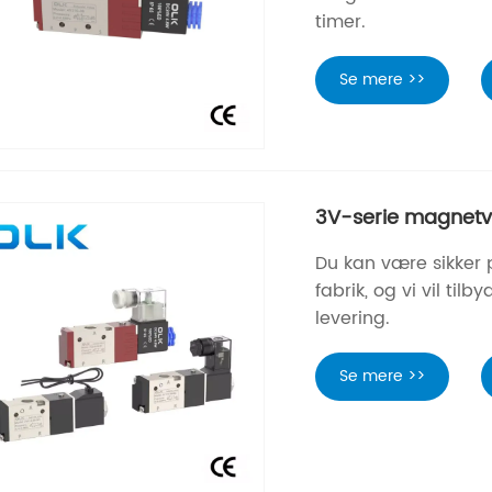
timer.
Se mere >>
3V-serie magnetve
Du kan være sikker 
fabrik, og vi vil til
levering.
Se mere >>