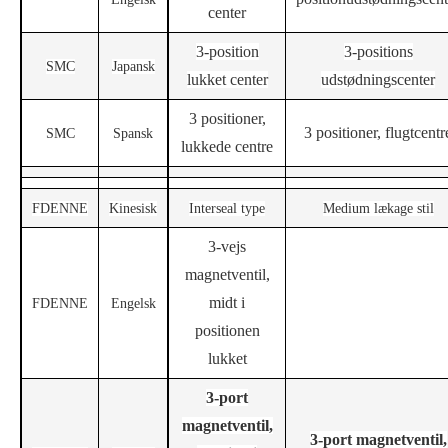
center
3-position
3-positions
S
MC
Japansk
lukket center
udstødningscenter
3 positioner,
3 positioner, flugtcentr
S
MC
Spansk
lukkede centre
F
DENNE
Kinesisk
Interseal type
Medium lækage stil
3-vejs
magnetventil,
midt i
F
DENNE
Engelsk
positionen
lukket
3-port
magnetventil,
3-port magnetventil,