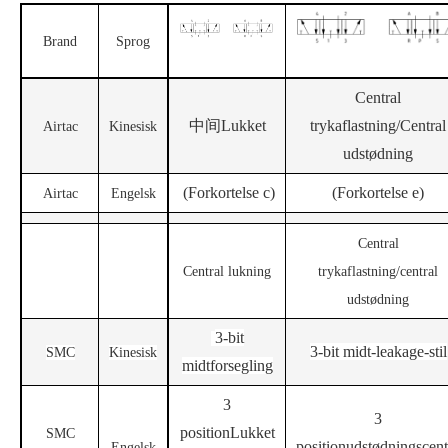
Brand
Sprog
Central
中
间
Lukket
trykaflastning
/
Central
Airtac
Kinesisk
udstødning
(
Forkortelse c
)
(
Forkortelse e
)
Airtac
Engelsk
Central
Central lukning
trykaflastning/central
udstødning
3-bit
3-bit midt-leakage-stil
S
MC
Kinesisk
midtforsegling
3
3
position
Lukket
S
MC
position
udstødningscent
Engelsk