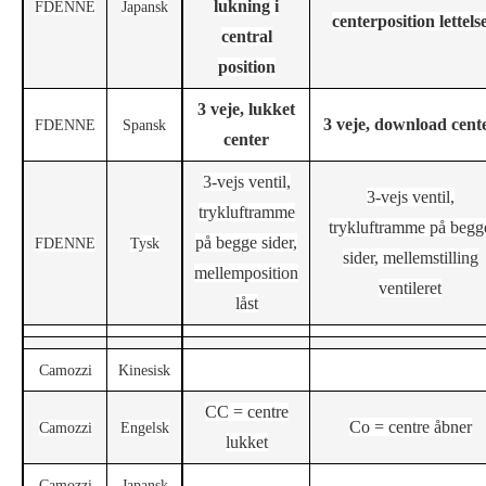
lukning i
F
DENNE
Japansk
centerposition lettels
central
position
3 veje, lukket
3 veje, download cent
F
DENNE
Spansk
center
3-vejs ventil,
3-vejs ventil,
trykluftramme
trykluftramme på begg
på begge sider,
F
DENNE
Tysk
sider, mellemstilling
mellemposition
ventileret
låst
Camozzi
Kinesisk
CC = centre
Co = centre åbner
Camozzi
Engelsk
lukket
Camozzi
Japansk