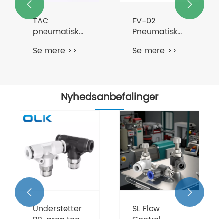


TAC
FV-02
pneumatisk
Pneumatisk
skifteventil
fodpedalventil
Se mere >>
Se mere >>
3-vejs
Nyhedsanbefalinger


Understøtter
SL Flow