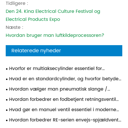
Tidligere :
Den 24. Kina Electrical Culture Festival og
Electrical Products Expo
Næste :
Hvordan bruger man luftkildeprocessoren?
Relaterede nyheder
Hvorfor er multiaksecylinder essentiel for
moderne automationssystemer?
Hvad er en standardcylinder, og hvorfor betyder
det noget i moderne industrielle applikationer?
Hvordan vælger man pneumatisk slange /
luftslange?
Hvordan forbedrer en fodbetjent retningsventil
industriel effektivitet?
Hvad gør en manuel ventil essentiel i moderne
industrielle systemer?
Hvordan forbedrer RE-serien envejs-spjældventil
effektiviteten af ​​væskekontrol?