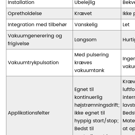
Installation
Ubelejlig
Bek
Opretholdelse
Krævet
Ikke
Integration med tilbehør
Vanskelig
Let
Vakuumgenerering og
Langsom
Hurti
frigivelse
Med pulsering
Ingen
Vakuumtrykpulsation
kræves
vaku
vakuumtank
Kræv
Egnet til
luftf
kontinuerlig
inte
højstrømningsdrift;
lavs
Applikationsfelter
ikke egnet til
Bedst
hyppig start/stop;
Mate
Bedst til
at o