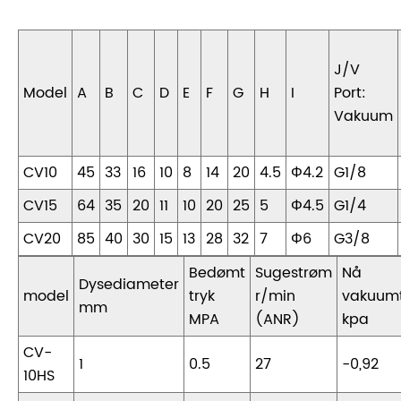
J/V
Model
A
B
C
D
E
F
G
H
I
Port:
Vakuum
CV10
45
33
16
10
8
14
20
4.5
Φ4.2
G1/8
CV15
64
35
20
11
10
20
25
5
Φ4.5
G1/4
CV20
85
40
30
15
13
28
32
7
Φ6
G3/8
Bedømt
Sugestrøm
Nå
Dysediameter
model
tryk
r/min
vakuumt
mm
MPA
(ANR)
kpa
CV-
1
0.5
27
-0,92
10HS