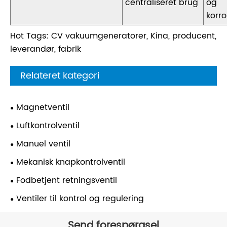
centraliseret brug
og
korr
Hot Tags: CV vakuumgeneratorer, Kina, producent,
leverandør, fabrik
Relateret kategori
Magnetventil
Luftkontrolventil
Manuel ventil
Mekanisk knapkontrolventil
Fodbetjent retningsventil
Ventiler til kontrol og regulering
Send forespørgsel