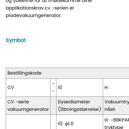
og ydeevne for at imødekomme dine
applikationskrav.cv -serien er
pladevakuumgenerator.
Symbol:
Bestillingskode
-
CV
10
H
-
CV -serie
Dysediameter
Vakuumtry
vakuumgenerator
(åbningsstørrelse)
nået
H: -88KPA
10: φ1.0
tryktype