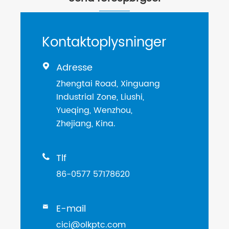
Kontaktoplysninger
Adresse

Zhengtai Road, Xinguang
Industrial Zone, Liushi,
Yueqing, Wenzhou,
Zhejiang, Kina.
Tlf

86-0577 57178620
E-mail

cici@olkptc.com