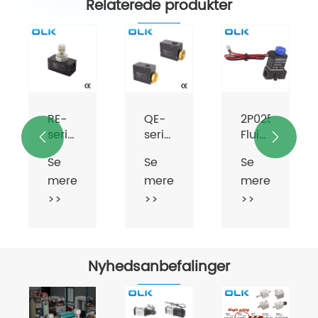
Relaterede produkter
RE-
QE-
2P025
serien
serien
Fluid


envejs
pneumatisk
Control
Se
Se
Se
entil
drosselventil
hurtig
Vale
mere
mere
mere
udstødningsventil
2
Position
>>
>>
>>
2 Vej
Nyhedsanbefalinger