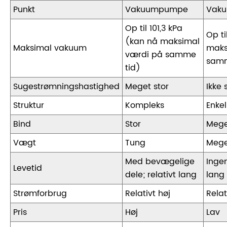
Punkt
Vakuumpumpe
Vaku
Op til 101,3 kPa
Op ti
(kan nå maksimal
Maksimal vakuum
maks
værdi på samme
samm
tid)
Sugestrømningshastighed
Meget stor
Ikke 
Struktur
Kompleks
Enkel
Bind
Stor
Meget
Vægt
Tung
Mege
Med bevægelige
Inge
Levetid
dele; relativt lang
lang 
Strømforbrug
Relativt høj
Relat
Pris
Høj
Lav