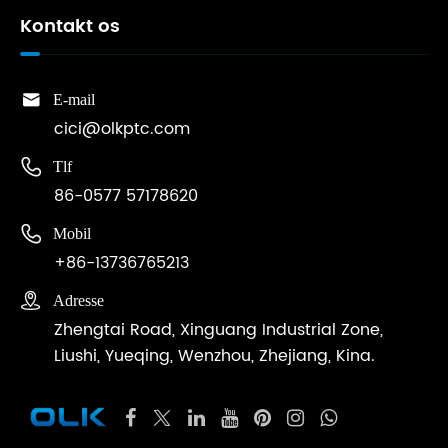
Kontakt os

E-mail
cici@olkptc.com

Tlf
86-0577 57178620

Mobil
+86-13736765213

Adresse
Zhengtai Road, Xinguang Industrial Zone,
Liushi, Yueqing, Wenzhou, Zhejiang, Kina.