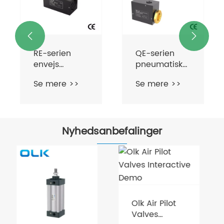
2 Position 2
Se mere >>
Vej


QE-serien
pneumatisk
hurtig
Se mere >>
udstødningsventil
Nyhedsanbefalinger
Hvad skal
man gøre,
hvis
Olk Air Pilot
Se mere >>
magnetventilen
Valves
ikke kan