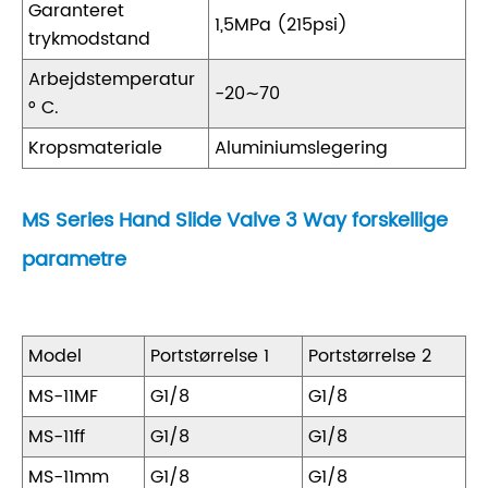
Garanteret
1,5MPa (215psi)
trykmodstand
Arbejdstemperatur
-20∼70
° C.
Kropsmateriale
Aluminiumslegering
MS Series Hand Slide Valve 3 Way forskellige
parametre
Model
Portstørrelse 1
Portstørrelse 2
MS-11MF
G1/8
G1/8
MS-11ff
G1/8
G1/8
MS-11mm
G1/8
G1/8