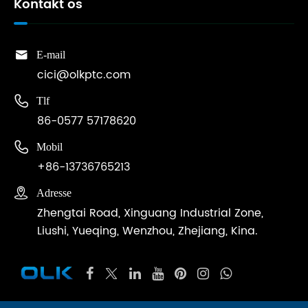
Kontakt os

E-mail
cici@olkptc.com

Tlf
86-0577 57178620

Mobil
+86-13736765213

Adresse
Zhengtai Road, Xinguang Industrial Zone,
Liushi, Yueqing, Wenzhou, Zhejiang, Kina.