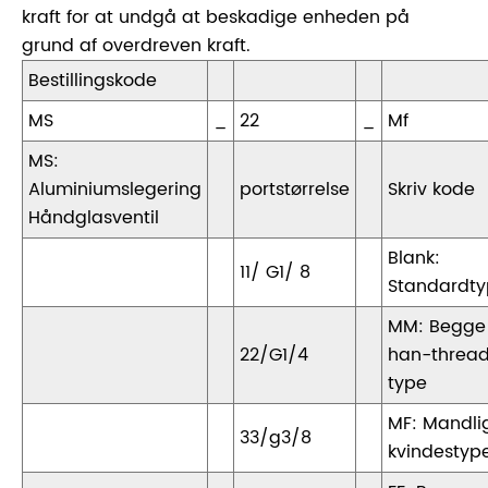
kraft for at undgå at beskadige enheden på
grund af overdreven kraft.
Bestillingskode
MS
_
22
_
Mf
MS:
Aluminiumslegering
portstørrelse
Skriv kode
Håndglasventil
Blank:
11/ G1/ 8
Standardt
MM: Begge
22/G1/4
han-threa
type
MF: Mandli
33/g3/8
kvindestyp