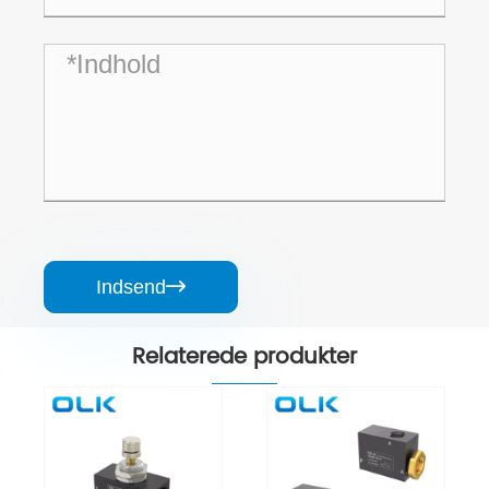
Indsend

Relaterede produkter
2P025 Fluid
Control Vale