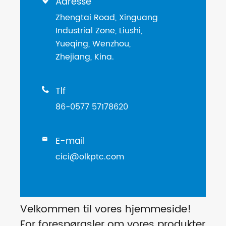
Adresse
Zhengtai Road, Xinguang
Industrial Zone, Liushi,
Yueqing, Wenzhou,
Zhejiang, Kina.
Tlf

86-0577 57178620
E-mail

cici@olkptc.com
Velkommen til vores hjemmeside!
For forespørgsler om vores produkter