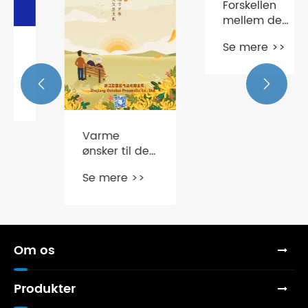
Forskellen
mellem de
tre
Se mere >>
ventiltyper af
5/3
magnetventiler


Varme
ønsker til den
dobbelte
Se mere >>
niende
festival fra
Zhejiang
Ouleikai
Pneumatic
Om os
Co., Ltd.!
Produkter