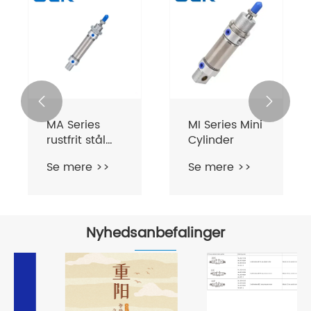


MA Series
MI Series Mini
rustfrit stål
Cylinder
minicylinder
Se mere >>
Se mere >>
Nyhedsanbefalinger