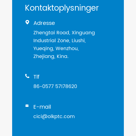
Kontaktoplysninger
Adresse

Zhengtai Road, Xinguang
Industrial Zone, Liushi,
Yueqing, Wenzhou,
Zhejiang, Kina.
Tlf

86-0577 57178620
E-mail

cici@olkptc.com