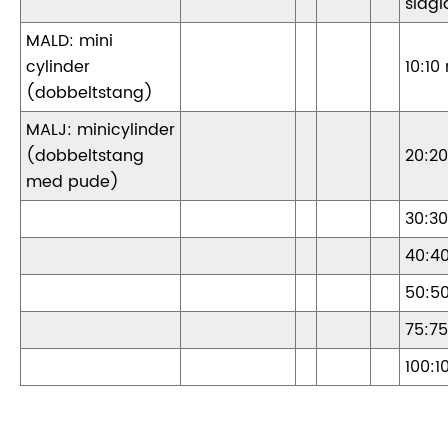
slag
MALD: mini
cylinder
10:1
(dobbeltstang)
MALJ: minicylinder
(dobbeltstang
20:2
med pude)
30:3
40:4
50:5
75:7
100: