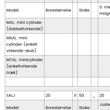
S: m
Model:
Borestørrelse
Stoke
magn
MAL: mini cylinder
(dobbeltvirkende)
MSAL: mini
cylinder (enkelt
virkende-skub)
MTAL: minicylinder
(enkeltvirkende
træk)
SALJ
20
X
50
_
20
Juste
Model:
Borestørrelse
Stoke