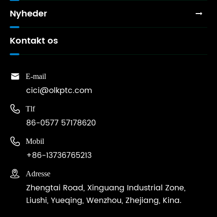
Nyheder
Kontakt os

E-mail
cici@olkptc.com

Tlf
86-0577 57178620

Mobil
+86-13736765213

Adresse
Zhengtai Road, Xinguang Industrial Zone,
Liushi, Yueqing, Wenzhou, Zhejiang, Kina.