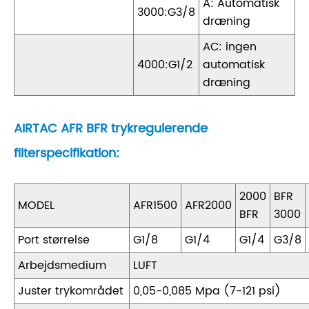
A: Automatisk
3000:G3/8
dræning
AC: ingen
4000:G1/2
automatisk
dræning
AIRTAC AFR BFR trykregulerende
filterspecifikation:
2000
BFR
MODEL
AFR1500
AFR2000
BFR
3000
Port størrelse
G1/8
G1/4
G1/4
G3/8
Arbejdsmedium
LUFT
Juster trykområdet
0,05-0,085 Mpa (7-121 psi)