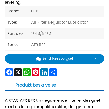
levering.
OLK
Brand:
Air Filter Regulator Lubricator
Type:
1/4,3/8,1/2
Port size:
AFR,BFR
Series:
Send forespørgsel
Facebook
X
WhatsApp
Pinterest
LinkedIn
Share
Produkt beskrivelse
AIRTAC AFR BFR trykregulerende filter er designet
med en let og kompakt struktur, der gør dem