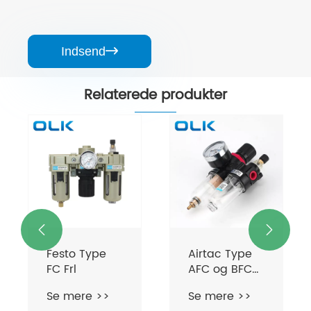
Indsend

Relaterede produkter


Festo Type
Airtac Type
FC Frl
AFC og BFC
FRL
Se mere >>
Se mere >>