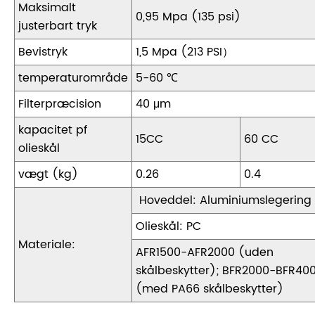
Maksimalt
0,95 Mpa (135 psi)
justerbart tryk
Bevistryk
1,5 Mpa (213 PSI）
temperaturområde
5-60 ℃
Filterpræcision
40 μm
kapacitet pf
15CC
60 CC
olieskål
vægt (kg)
0.26
0.4
Hoveddel: Aluminiumslegering
Olieskål: PC
Materiale:
AFR1500-AFR2000 (uden
skålbeskytter); BFR2000-BFR40
(med PA66 skålbeskytter)