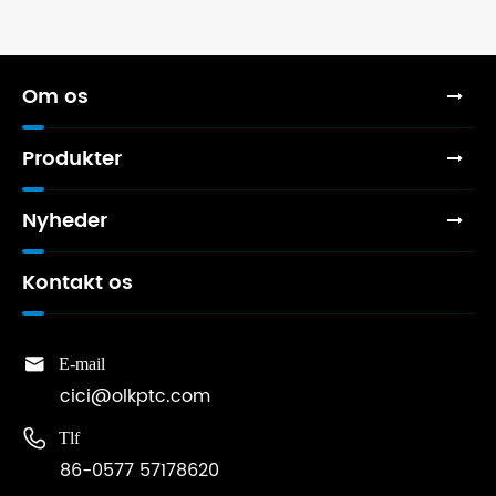
Om os
Produkter
Nyheder
Kontakt os

E-mail
cici@olkptc.com

Tlf
86-0577 57178620