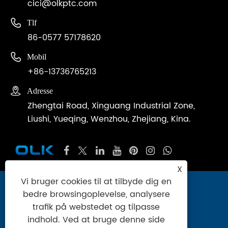
cici@olkptc.com

Tlf
86-0577 57178620

Mobil
+86-13736765213

Adresse
Zhengtai Road, Xinguang Industrial Zone,
Liushi, Yueqing, Wenzhou, Zhejiang, Kina.
X
Vi bruger cookies til at tilbyde dig en
Copyright © 2024 Zhejiang Ouleikai
bedre browsingoplevelse, analysere
Pneumatic Co., Ltd. Alle rettigheder
trafik på webstedet og tilpasse
forbeholdes.
indhold. Ved at bruge denne side