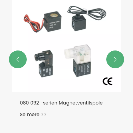
Plastikdæmper
Se mere >>


lspole