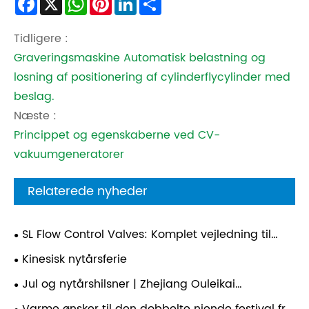
Facebook
X
WhatsApp
Pinterest
LinkedIn
Share
Tidligere :
Graveringsmaskine Automatisk belastning og
losning af positionering af cylinderflycylinder med
beslag.
Næste :
Princippet og egenskaberne ved CV-
vakuumgeneratorer
Relaterede nyheder
SL Flow Control Valves: Komplet vejledning til
struktur, funktion og applikationer
Kinesisk nytårsferie
Jul og nytårshilsner | Zhejiang Ouleikai
pneumatiske ønsker dig Happy Holidays!