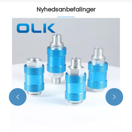
Nyhedsanbefalinger
Hvad er forskellen mellem standa
cylindermodeller SI, SU og SC egnet
industriel automatisering?
Se mere >>

